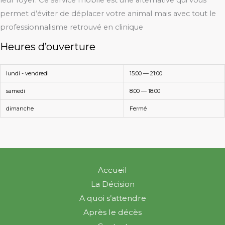
leur foyer. Ce service mobile est une alternative qui vous
permet d’éviter de déplacer votre animal mais avec tout le
professionnalisme retrouvé en clinique
Heures d’ouverture
lundi - vendredi
15:00 — 21:00
samedi
8:00 — 18:00
dimanche
Fermé
Accueil
La Décision
A quoi s’attendre
Après le décès