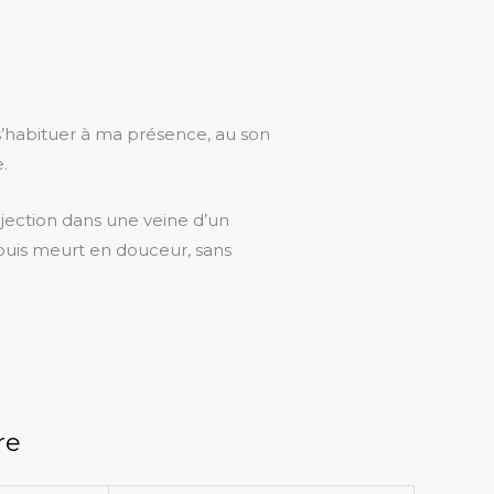
 s’habituer à ma présence, au son
.
injection dans une veine d’un
 puis meurt en douceur, sans
re