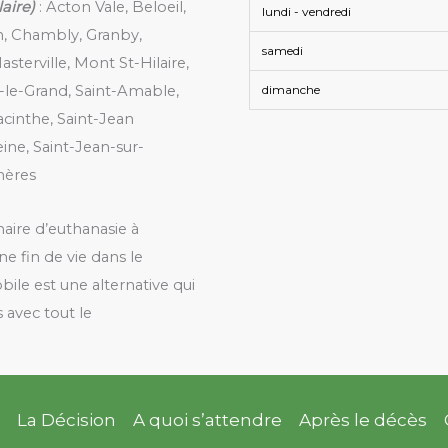
laire)
: Acton Vale, Beloeil,
lundi - vendredi
n, Chambly, Granby,
samedi
asterville, Mont St-Hilaire,
-le-Grand, Saint-Amable,
dimanche
acinthe, Saint-Jean
ine, Saint-Jean-sur-
hères
inaire d’euthanasie à
 fin de vie dans le
obile est une alternative qui
 avec tout le
La Décision
A quoi s’attendre
Après le décès