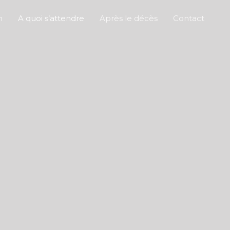
n
A quoi s’attendre
Après le décès
Contact