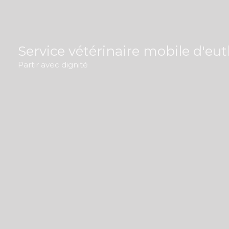
Aller
au
contenu
Service vétérinaire mobile d'eu
Partir avec dignité